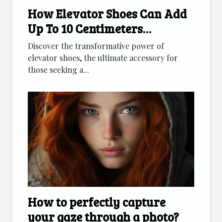
How Elevator Shoes Can Add
Up To 10 Centimeters
Discreetly
Discover the transformative power of
elevator shoes, the ultimate accessory for
those seeking a...
How to perfectly capture
your gaze through a photo?